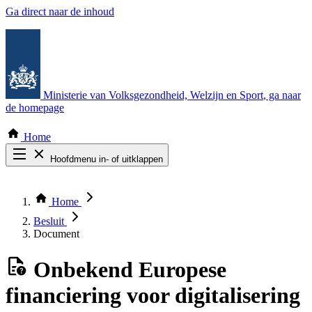
Ga direct naar de inhoud
Ministerie van Volksgezondheid, Welzijn en Sport
, ga naar
de homepage
Home
Hoofdmenu in- of uitklappen
Zoek door alle publicaties
Thema COVID-19
Home
Bekijk per bestuursorgaan
Besluit
Document
Onbekend
Europese
financiering voor digitalisering