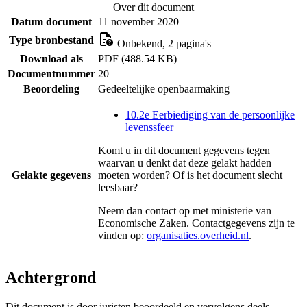
Over dit document
Datum document
11 november 2020
Type bronbestand
Onbekend, 2 pagina's
Download als
PDF (488.54 KB)
Documentnummer
20
Beoordeling
Gedeeltelijke openbaarmaking
10.2e Eerbiediging van de persoonlijke
levenssfeer
Komt u in dit document gegevens tegen
waarvan u denkt dat deze gelakt hadden
Gelakte gegevens
moeten worden? Of is het document slecht
leesbaar?
Neem dan contact op met
ministerie van
Economische Zaken
. Contactgegevens zijn te
vinden op:
organisaties.overheid.nl
.
Achtergrond
Dit document is door juristen beoordeeld en vervolgens deels