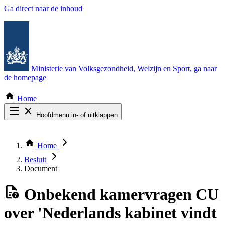
Ga direct naar de inhoud
Ministerie van Volksgezondheid, Welzijn en Sport
, ga naar
de homepage
Home
Hoofdmenu in- of uitklappen
Zoek door alle publicaties
Thema COVID-19
Home
Bekijk per bestuursorgaan
Besluit
Document
Onbekend
kamervragen CU
over 'Nederlands kabinet vindt