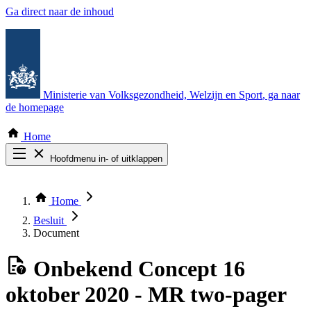
Ga direct naar de inhoud
Ministerie van Volksgezondheid, Welzijn en Sport
, ga naar
de homepage
Home
Hoofdmenu in- of uitklappen
Zoek door alle publicaties
Thema COVID-19
Home
Bekijk per bestuursorgaan
Besluit
Document
Onbekend
Concept 16
oktober 2020 - MR two-pager