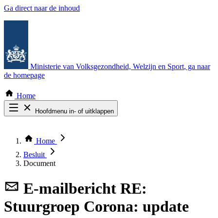
Ga direct naar de inhoud
Ministerie van Volksgezondheid, Welzijn en Sport
, ga naar
de homepage
Home
Hoofdmenu in- of uitklappen
Zoek door alle publicaties
Thema COVID-19
Home
Bekijk per bestuursorgaan
Besluit
Document
E-mailbericht
RE:
Stuurgroep Corona: update