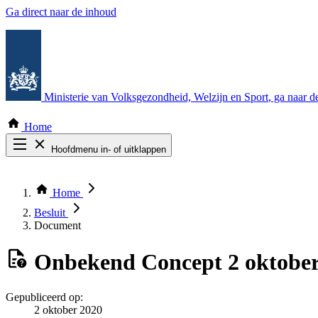
Ga direct naar de inhoud
Ministerie van Volksgezondheid, Welzijn en Sport
, ga naar 
Home
Hoofdmenu in- of uitklappen
Zoek door alle publicaties
Thema COVID-19
Home
Bekijk per bestuursorgaan
Besluit
Document
Onbekend
Concept 2 oktober
Gepubliceerd op:
2 oktober 2020