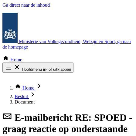
Ga direct naar de inhoud
Ministerie van Volksgezondheid, Welzijn en Sport
, ga naar
de homepage
Home
Hoofdmenu in- of uitklappen
Zoek door alle publicaties
Thema COVID-19
Home
Bekijk per bestuursorgaan
Besluit
Document
E-mailbericht
RE: SPOED -
graag reactie op onderstaande