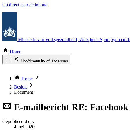
Ga direct naar de inhoud
Ministerie van Volksgezondheid, Welzijn en Sport
, ga naar 
Home
Hoofdmenu in- of uitklappen
Zoek door alle publicaties
Thema COVID-19
Home
Bekijk per bestuursorgaan
Besluit
Document
E-mailbericht
RE: Facebook 
Gepubliceerd op:
4 mei 2020