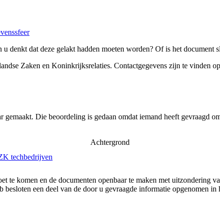
evenssfeer
 u denkt dat deze gelakt hadden moeten worden? Of is het document sl
landse Zaken en Koninkrijksrelaties
. Contactgegevens zijn te vinden o
ar gemaakt. Die beoordeling is gedaan omdat iemand heeft gevraagd om 
Achtergrond
ZK techbedrijven
moet te komen en de documenten openbaar te maken met uitzondering v
eb besloten een deel van de door u gevraagde informatie opgenomen in 