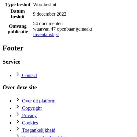
Type besluit
Woo-besluit
Datum
9 december 2022
besluit
54 documenten
Omvang
waarvan 47 openbaar gemaakt
publicatie
Inventarislijst
Footer
Service
Contact
Over deze site
Over dit platform
Copyright
Privacy
Cookies
Toegankelijkheid