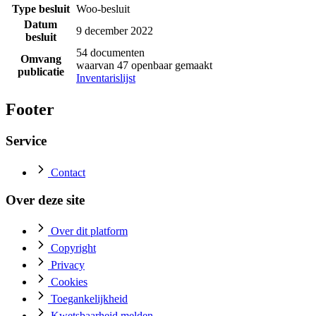
Type besluit
Woo-besluit
Datum
9 december 2022
besluit
54 documenten
Omvang
waarvan 47 openbaar gemaakt
publicatie
Inventarislijst
Footer
Service
Contact
Over deze site
Over dit platform
Copyright
Privacy
Cookies
Toegankelijkheid
Kwetsbaarheid melden