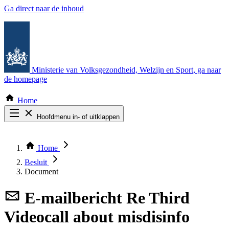
Ga direct naar de inhoud
Ministerie van Volksgezondheid, Welzijn en Sport
, ga naar
de homepage
Home
Hoofdmenu in- of uitklappen
Zoek door alle publicaties
Thema COVID-19
Home
Bekijk per bestuursorgaan
Besluit
Document
E-mailbericht
Re Third
Videocall about misdisinfo