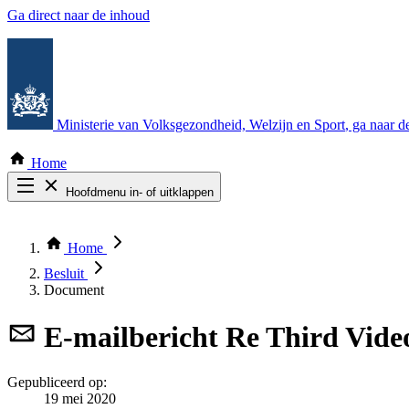
Ga direct naar de inhoud
Ministerie van Volksgezondheid, Welzijn en Sport
, ga naar 
Home
Hoofdmenu in- of uitklappen
Zoek door alle publicaties
Thema COVID-19
Home
Bekijk per bestuursorgaan
Besluit
Document
E-mailbericht
Re Third Vide
Gepubliceerd op:
19 mei 2020