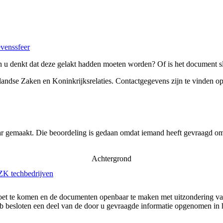
evenssfeer
 u denkt dat deze gelakt hadden moeten worden? Of is het document sl
landse Zaken en Koninkrijksrelaties
. Contactgegevens zijn te vinden o
ar gemaakt. Die beoordeling is gedaan omdat iemand heeft gevraagd om 
Achtergrond
ZK techbedrijven
moet te komen en de documenten openbaar te maken met uitzondering v
eb besloten een deel van de door u gevraagde informatie opgenomen in 