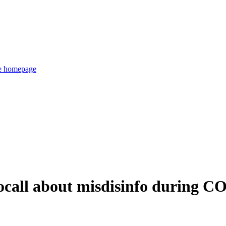
de homepage
ocall about misdisinfo during C