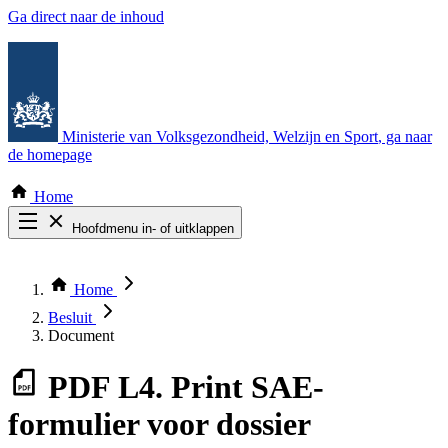
Ga direct naar de inhoud
Ministerie van Volksgezondheid, Welzijn en Sport
, ga naar
de homepage
Home
Hoofdmenu in- of uitklappen
Zoek door alle publicaties
Thema COVID-19
Home
Bekijk per bestuursorgaan
Besluit
Document
PDF
L4. Print SAE-
formulier voor dossier