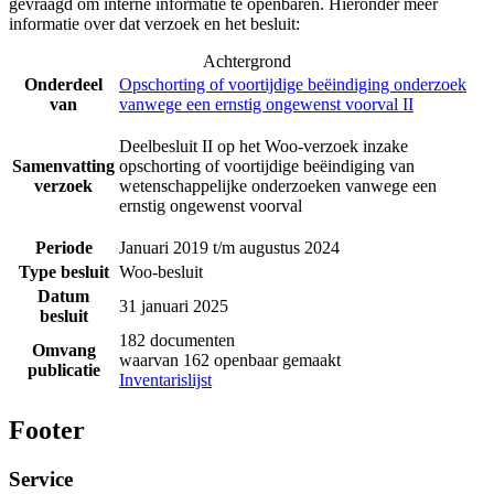
gevraagd om interne informatie te openbaren. Hieronder meer
informatie over dat verzoek en het besluit:
Achtergrond
Onderdeel
Opschorting of voortijdige beëindiging onderzoek
van
vanwege een ernstig ongewenst voorval II
Deelbesluit II op het Woo-verzoek inzake
Samenvatting
opschorting of voortijdige beëindiging van
verzoek
wetenschappelijke onderzoeken vanwege een
ernstig ongewenst voorval
Periode
Januari 2019 t/m augustus 2024
Type besluit
Woo-besluit
Datum
31 januari 2025
besluit
182 documenten
Omvang
waarvan 162 openbaar gemaakt
publicatie
Inventarislijst
Footer
Service