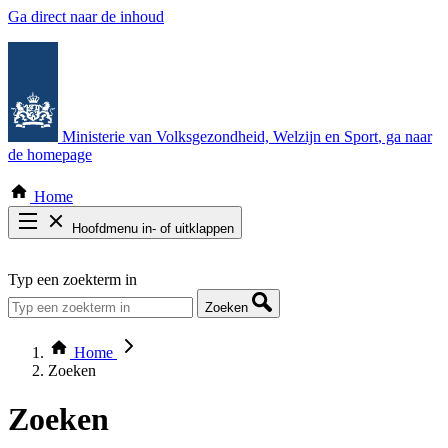
Ga direct naar de inhoud
Ministerie van Volksgezondheid, Welzijn en Sport
, ga naar
de homepage
Home
Hoofdmenu in- of uitklappen
Zoek door alle publicaties
Typ een zoekterm in
Thema COVID-19
Bekijk per bestuursorgaan
Zoeken
Home
Zoeken
Zoeken