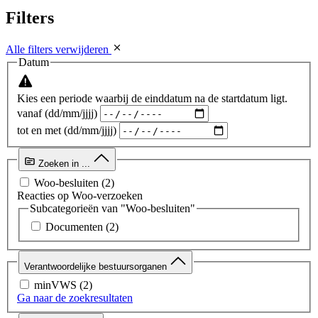
Filters
Alle filters verwijderen
Datum
Kies een periode waarbij de einddatum na de startdatum ligt.
vanaf (dd/mm/jjjj)
tot en met (dd/mm/jjjj)
Zoeken in ...
Woo-besluiten
(2)
Reacties op Woo-verzoeken
Subcategorieën van "Woo-besluiten"
Documenten
(2)
Verantwoordelijke bestuursorganen
minVWS
(2)
Ga naar de zoekresultaten