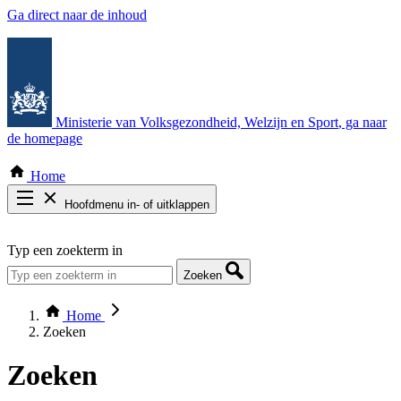
Ga direct naar de inhoud
Ministerie van Volksgezondheid, Welzijn en Sport
, ga naar
de homepage
Home
Hoofdmenu in- of uitklappen
Zoek door alle publicaties
Typ een zoekterm in
Thema COVID-19
Bekijk per bestuursorgaan
Zoeken
Home
Zoeken
Zoeken