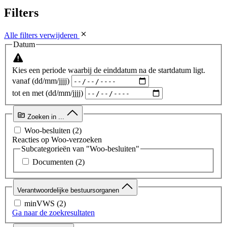
Filters
Alle filters verwijderen
Datum
Kies een periode waarbij de einddatum na de startdatum ligt.
vanaf (dd/mm/jjjj)
tot en met (dd/mm/jjjj)
Zoeken in ...
Woo-besluiten
(2)
Reacties op Woo-verzoeken
Subcategorieën van "Woo-besluiten"
Documenten
(2)
Verantwoordelijke bestuursorganen
minVWS
(2)
Ga naar de zoekresultaten