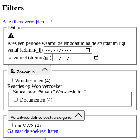
Filters
Alle filters verwijderen
Datum
Kies een periode waarbij de einddatum na de startdatum ligt.
vanaf (dd/mm/jjjj)
tot en met (dd/mm/jjjj)
Zoeken in ...
Woo-besluiten
(4)
Reacties op Woo-verzoeken
Subcategorieën van "Woo-besluiten"
Documenten
(4)
Verantwoordelijke bestuursorganen
minVWS
(4)
Ga naar de zoekresultaten