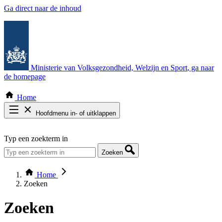
Ga direct naar de inhoud
Ministerie van Volksgezondheid, Welzijn en Sport
, ga naar
de homepage
Home
Hoofdmenu in- of uitklappen
Zoek door alle publicaties
Typ een zoekterm in
Thema COVID-19
Bekijk per bestuursorgaan
Zoeken
Home
Zoeken
Zoeken