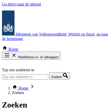
Ga direct naar de inhoud
Ministerie van Volksgezondheid, Welzijn en Sport
, ga naar
de homepage
Home
Hoofdmenu in- of uitklappen
Zoek door alle publicaties
Typ een zoekterm in
Thema COVID-19
Bekijk per bestuursorgaan
Zoeken
Home
Zoeken
Zoeken