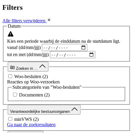
Filters
Alle filters verwijderen
Datum
Kies een periode waarbij de einddatum na de startdatum ligt.
vanaf (dd/mm/jjjj)
tot en met (dd/mm/jjjj)
Zoeken in ...
Woo-besluiten
(2)
Reacties op Woo-verzoeken
Subcategorieën van "Woo-besluiten"
Documenten
(2)
Verantwoordelijke bestuursorganen
minVWS
(2)
Ga naar de zoekresultaten