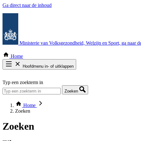
Ga direct naar de inhoud
Ministerie van Volksgezondheid, Welzijn en Sport
, ga naar 
Home
Hoofdmenu in- of uitklappen
Zoek door alle publicaties
Typ een zoekterm in
Thema COVID-19
Bekijk per bestuursorgaan
Zoeken
Home
Zoeken
Zoeken