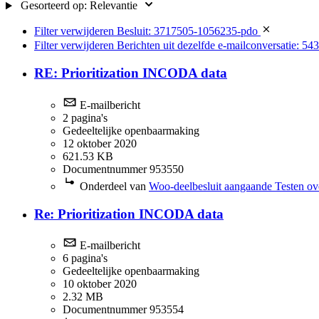
Gesorteerd op:
Relevantie
Filter verwijderen
Besluit: 3717505-1056235-pdo
Filter verwijderen
Berichten uit dezelfde e-mailconversatie: 54
RE: Prioritization INCODA data
E-mailbericht
2 pagina's
Gedeeltelijke openbaarmaking
12 oktober 2020
621.53 KB
Documentnummer 953550
Onderdeel van
Woo-deelbesluit aangaande Testen ov
Re: Prioritization INCODA data
E-mailbericht
6 pagina's
Gedeeltelijke openbaarmaking
10 oktober 2020
2.32 MB
Documentnummer 953554