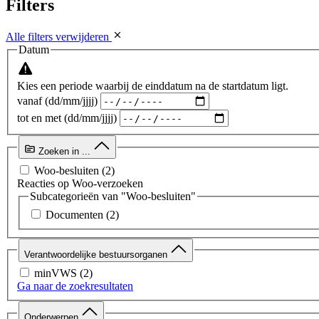
Filters
Alle filters verwijderen
Datum
Kies een periode waarbij de einddatum na de startdatum ligt.
vanaf (dd/mm/jjjj)
tot en met (dd/mm/jjjj)
Zoeken in ...
Woo-besluiten
(2)
Reacties op Woo-verzoeken
Subcategorieën van "Woo-besluiten"
Documenten
(2)
Verantwoordelijke bestuursorganen
minVWS
(2)
Ga naar de zoekresultaten
Onderwerpen