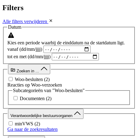
Filters
Alle filters verwijderen
Datum
Kies een periode waarbij de einddatum na de startdatum ligt.
vanaf (dd/mm/jjjj)
tot en met (dd/mm/jjjj)
Zoeken in ...
Woo-besluiten
(2)
Reacties op Woo-verzoeken
Subcategorieën van "Woo-besluiten"
Documenten
(2)
Verantwoordelijke bestuursorganen
minVWS
(2)
Ga naar de zoekresultaten