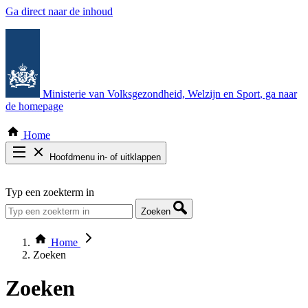
Ga direct naar de inhoud
Ministerie van Volksgezondheid, Welzijn en Sport
, ga naar
de homepage
Home
Hoofdmenu in- of uitklappen
Zoek door alle publicaties
Typ een zoekterm in
Thema COVID-19
Bekijk per bestuursorgaan
Zoeken
Home
Zoeken
Zoeken