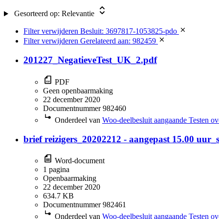
Gesorteerd op:
Relevantie
Filter verwijderen
Besluit: 3697817-1053825-pdo
Filter verwijderen
Gerelateerd aan: 982459
201227_NegatieveTest_UK_2.pdf
PDF
Geen openbaarmaking
22 december 2020
Documentnummer 982460
Onderdeel van
Woo-deelbesluit aangaande Testen ov
brief reizigers_20202212 - aangepast 15.00 uur
Word-document
1 pagina
Openbaarmaking
22 december 2020
634.7 KB
Documentnummer 982461
Onderdeel van
Woo-deelbesluit aangaande Testen ov