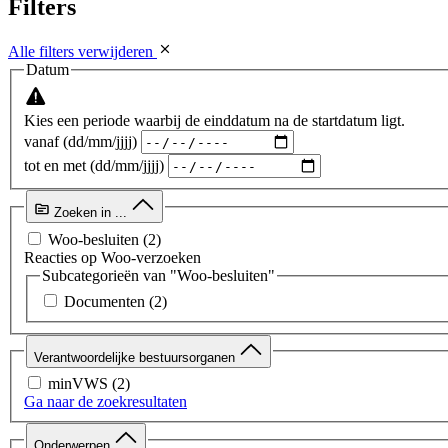
Filters
Alle filters verwijderen
Datum
Kies een periode waarbij de einddatum na de startdatum ligt.
vanaf (dd/mm/jjjj)
tot en met (dd/mm/jjjj)
Zoeken in ...
Woo-besluiten
(2)
Reacties op Woo-verzoeken
Subcategorieën van "Woo-besluiten"
Documenten
(2)
Verantwoordelijke bestuursorganen
minVWS
(2)
Ga naar de zoekresultaten
Onderwerpen