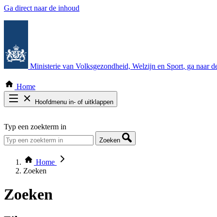
Ga direct naar de inhoud
Ministerie van Volksgezondheid, Welzijn en Sport
, ga naar 
Home
Hoofdmenu in- of uitklappen
Zoek door alle publicaties
Typ een zoekterm in
Thema COVID-19
Bekijk per bestuursorgaan
Zoeken
Home
Zoeken
Zoeken