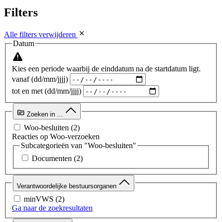
Filters
Alle filters verwijderen
Datum
Kies een periode waarbij de einddatum na de startdatum ligt.
vanaf (dd/mm/jjjj)
tot en met (dd/mm/jjjj)
Zoeken in ...
Woo-besluiten
(2)
Reacties op Woo-verzoeken
Subcategorieën van "Woo-besluiten"
Documenten
(2)
Verantwoordelijke bestuursorganen
minVWS
(2)
Ga naar de zoekresultaten