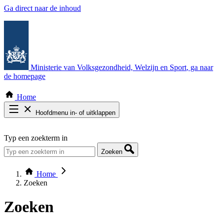
Ga direct naar de inhoud
Ministerie van Volksgezondheid, Welzijn en Sport
, ga naar
de homepage
Home
Hoofdmenu in- of uitklappen
Zoek door alle publicaties
Typ een zoekterm in
Thema COVID-19
Bekijk per bestuursorgaan
Zoeken
Home
Zoeken
Zoeken