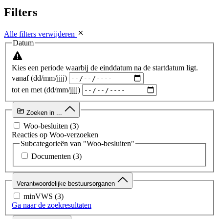
Filters
Alle filters verwijderen
Datum
Kies een periode waarbij de einddatum na de startdatum ligt.
vanaf (dd/mm/jjjj)
tot en met (dd/mm/jjjj)
Zoeken in ...
Woo-besluiten
(3)
Reacties op Woo-verzoeken
Subcategorieën van "Woo-besluiten"
Documenten
(3)
Verantwoordelijke bestuursorganen
minVWS
(3)
Ga naar de zoekresultaten