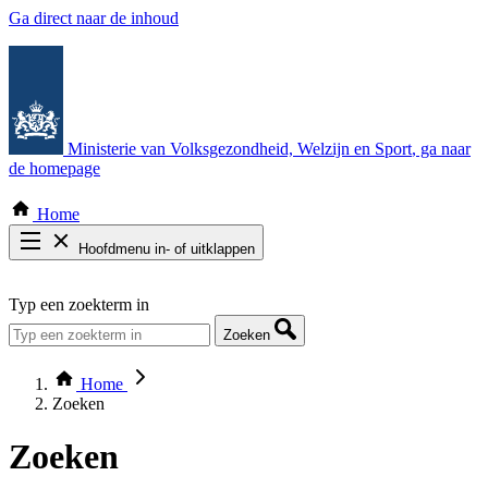
Ga direct naar de inhoud
Ministerie van Volksgezondheid, Welzijn en Sport
, ga naar
de homepage
Home
Hoofdmenu in- of uitklappen
Zoek door alle publicaties
Typ een zoekterm in
Thema COVID-19
Bekijk per bestuursorgaan
Zoeken
Home
Zoeken
Zoeken