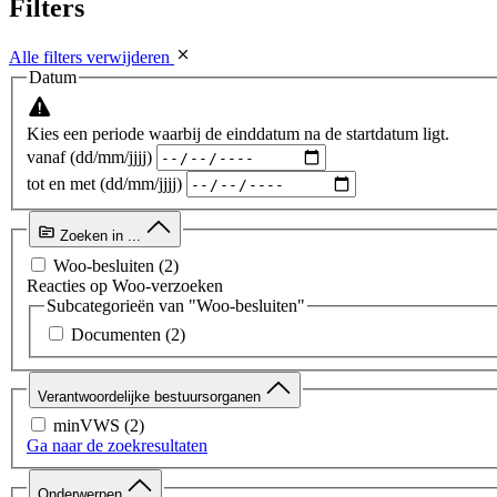
Filters
Alle filters verwijderen
Datum
Kies een periode waarbij de einddatum na de startdatum ligt.
vanaf (dd/mm/jjjj)
tot en met (dd/mm/jjjj)
Zoeken in ...
Woo-besluiten
(2)
Reacties op Woo-verzoeken
Subcategorieën van "Woo-besluiten"
Documenten
(2)
Verantwoordelijke bestuursorganen
minVWS
(2)
Ga naar de zoekresultaten
Onderwerpen