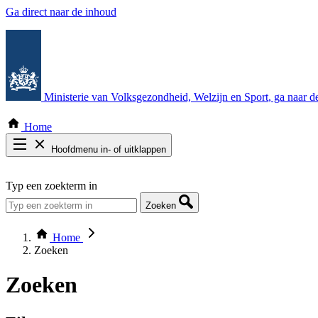
Ga direct naar de inhoud
Ministerie van Volksgezondheid, Welzijn en Sport
, ga naar 
Home
Hoofdmenu in- of uitklappen
Zoek door alle publicaties
Typ een zoekterm in
Thema COVID-19
Bekijk per bestuursorgaan
Zoeken
Home
Zoeken
Zoeken