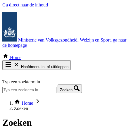
Ga direct naar de inhoud
Ministerie van Volksgezondheid, Welzijn en Sport
, ga naar
de homepage
Home
Hoofdmenu in- of uitklappen
Zoek door alle publicaties
Typ een zoekterm in
Thema COVID-19
Bekijk per bestuursorgaan
Zoeken
Home
Zoeken
Zoeken