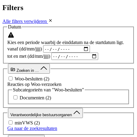
Filters
Alle filters verwijderen
Datum
Kies een periode waarbij de einddatum na de startdatum ligt.
vanaf (dd/mm/jjjj)
tot en met (dd/mm/jjjj)
Zoeken in ...
Woo-besluiten
(2)
Reacties op Woo-verzoeken
Subcategorieën van "Woo-besluiten"
Documenten
(2)
Verantwoordelijke bestuursorganen
minVWS
(2)
Ga naar de zoekresultaten