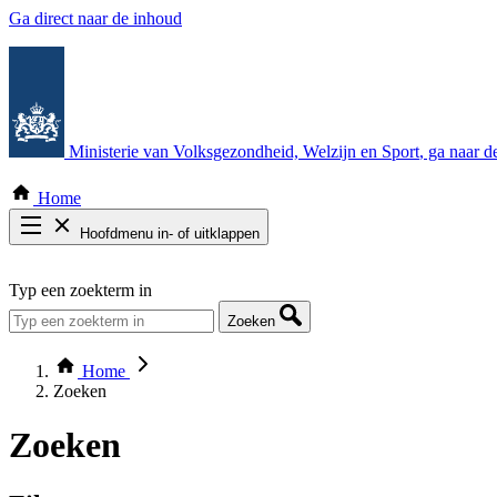
Ga direct naar de inhoud
Ministerie van Volksgezondheid, Welzijn en Sport
, ga naar 
Home
Hoofdmenu in- of uitklappen
Zoek door alle publicaties
Typ een zoekterm in
Thema COVID-19
Bekijk per bestuursorgaan
Zoeken
Home
Zoeken
Zoeken