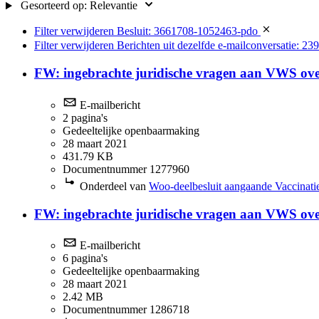
Gesorteerd op:
Relevantie
Filter verwijderen
Besluit: 3661708-1052463-pdo
Filter verwijderen
Berichten uit dezelfde e-mailconversatie: 23
FW: ingebrachte juridische vragen aan VWS o
E-mailbericht
2 pagina's
Gedeeltelijke openbaarmaking
28 maart 2021
431.79 KB
Documentnummer 1277960
Onderdeel van
Woo-deelbesluit aangaande Vaccinatie
FW: ingebrachte juridische vragen aan VWS o
E-mailbericht
6 pagina's
Gedeeltelijke openbaarmaking
28 maart 2021
2.42 MB
Documentnummer 1286718