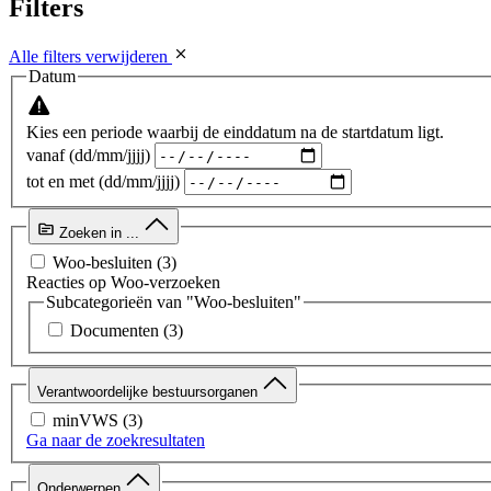
Filters
Alle filters verwijderen
Datum
Kies een periode waarbij de einddatum na de startdatum ligt.
vanaf (dd/mm/jjjj)
tot en met (dd/mm/jjjj)
Zoeken in ...
Woo-besluiten
(3)
Reacties op Woo-verzoeken
Subcategorieën van "Woo-besluiten"
Documenten
(3)
Verantwoordelijke bestuursorganen
minVWS
(3)
Ga naar de zoekresultaten
Onderwerpen