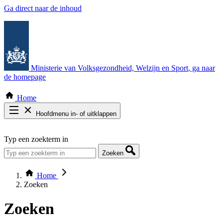
Ga direct naar de inhoud
Ministerie van Volksgezondheid, Welzijn en Sport
, ga naar
de homepage
Home
Hoofdmenu in- of uitklappen
Zoek door alle publicaties
Typ een zoekterm in
Thema COVID-19
Bekijk per bestuursorgaan
Zoeken
Home
Zoeken
Zoeken