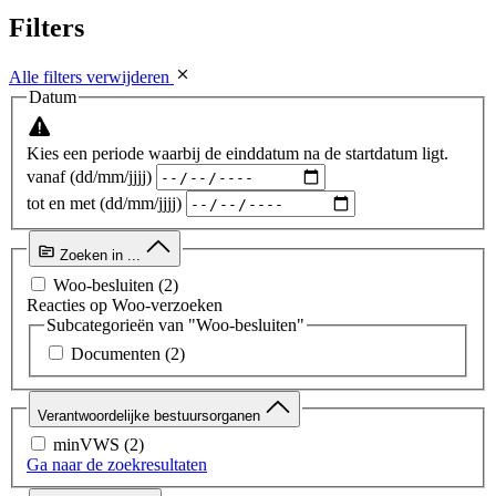
Filters
Alle filters verwijderen
Datum
Kies een periode waarbij de einddatum na de startdatum ligt.
vanaf (dd/mm/jjjj)
tot en met (dd/mm/jjjj)
Zoeken in ...
Woo-besluiten
(2)
Reacties op Woo-verzoeken
Subcategorieën van "Woo-besluiten"
Documenten
(2)
Verantwoordelijke bestuursorganen
minVWS
(2)
Ga naar de zoekresultaten