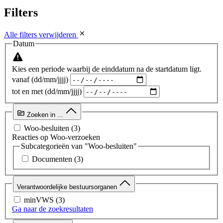
Filters
Alle filters verwijderen
Datum
Kies een periode waarbij de einddatum na de startdatum ligt.
vanaf (dd/mm/jjjj)
tot en met (dd/mm/jjjj)
Zoeken in ...
Woo-besluiten
(3)
Reacties op Woo-verzoeken
Subcategorieën van "Woo-besluiten"
Documenten
(3)
Verantwoordelijke bestuursorganen
minVWS
(3)
Ga naar de zoekresultaten