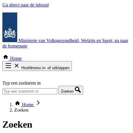
Ga direct naar de inhoud
Ministerie van Volksgezondheid, Welzijn en Sport
, ga naar
de homepage
Home
Hoofdmenu in- of uitklappen
Zoek door alle publicaties
Typ een zoekterm in
Thema COVID-19
Bekijk per bestuursorgaan
Zoeken
Home
Zoeken
Zoeken