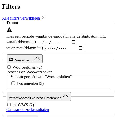
Filters
Alle filters verwijderen
Datum
Kies een periode waarbij de einddatum na de startdatum ligt.
vanaf (dd/mm/jjjj)
tot en met (dd/mm/jjjj)
Zoeken in ...
Woo-besluiten
(2)
Reacties op Woo-verzoeken
Subcategorieën van "Woo-besluiten"
Documenten
(2)
Verantwoordelijke bestuursorganen
minVWS
(2)
Ga naar de zoekresultaten