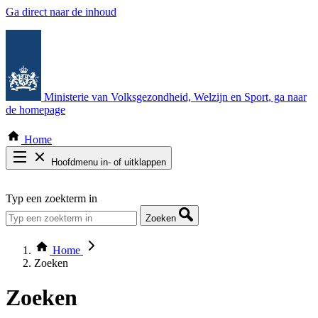
Ga direct naar de inhoud
Ministerie van Volksgezondheid, Welzijn en Sport
, ga naar
de homepage
Home
Hoofdmenu in- of uitklappen
Zoek door alle publicaties
Typ een zoekterm in
Thema COVID-19
Bekijk per bestuursorgaan
Zoeken
Home
Zoeken
Zoeken