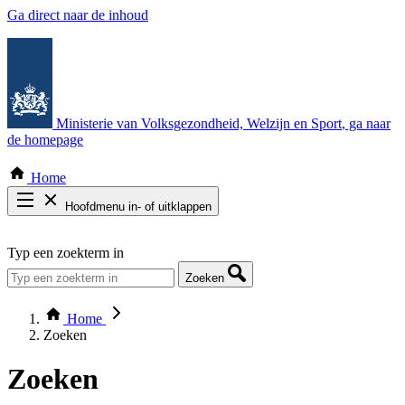
Ga direct naar de inhoud
Ministerie van Volksgezondheid, Welzijn en Sport
, ga naar
de homepage
Home
Hoofdmenu in- of uitklappen
Zoek door alle publicaties
Typ een zoekterm in
Thema COVID-19
Bekijk per bestuursorgaan
Zoeken
Home
Zoeken
Zoeken