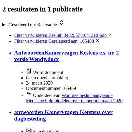
2 resultaten
in 1 publicatie
Gesorteerd op:
Relevantie
Filter verwijderen
Besluit: 3482557-1041318-pdo
Filter verwijderen
Gerelateerd aan: 105468
AntwoordenKamervragen Kestens c.s. nr. 2
versie Wendy.docx
Word-document
Geen openbaarmaking
24 maart 2020
Documentnummer 105469
Onderdeel van
Woo-deelbesluit aangaande
Medische hulpmiddelen over de periode maart 2020
antwoorden Kamervragen Kerstens over
dagbesteding
E-mailbericht