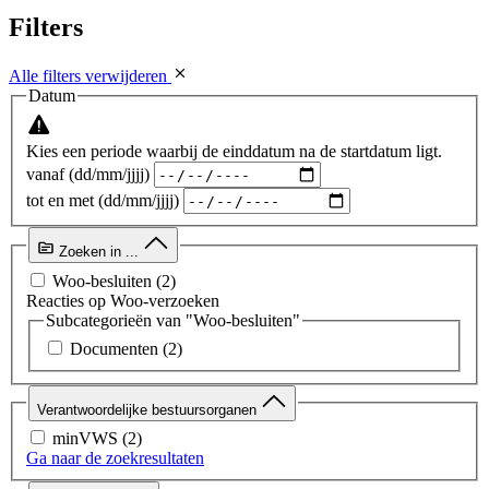
Filters
Alle filters verwijderen
Datum
Kies een periode waarbij de einddatum na de startdatum ligt.
vanaf (dd/mm/jjjj)
tot en met (dd/mm/jjjj)
Zoeken in ...
Woo-besluiten
(2)
Reacties op Woo-verzoeken
Subcategorieën van "Woo-besluiten"
Documenten
(2)
Verantwoordelijke bestuursorganen
minVWS
(2)
Ga naar de zoekresultaten