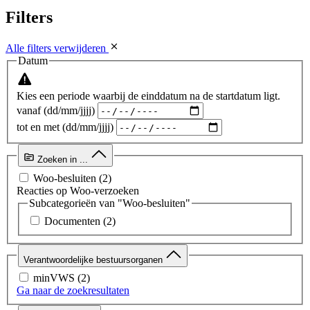
Filters
Alle filters verwijderen
Datum
Kies een periode waarbij de einddatum na de startdatum ligt.
vanaf (dd/mm/jjjj)
tot en met (dd/mm/jjjj)
Zoeken in ...
Woo-besluiten
(2)
Reacties op Woo-verzoeken
Subcategorieën van "Woo-besluiten"
Documenten
(2)
Verantwoordelijke bestuursorganen
minVWS
(2)
Ga naar de zoekresultaten