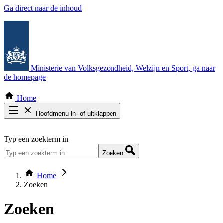
Ga direct naar de inhoud
Ministerie van Volksgezondheid, Welzijn en Sport
, ga naar
de homepage
Home
Hoofdmenu in- of uitklappen
Zoek door alle publicaties
Typ een zoekterm in
Thema COVID-19
Bekijk per bestuursorgaan
Zoeken
Home
Zoeken
Zoeken