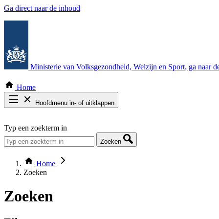
Ga direct naar de inhoud
Ministerie van Volksgezondheid, Welzijn en Sport
, ga naar 
Home
Hoofdmenu in- of uitklappen
Zoek door alle publicaties
Typ een zoekterm in
Thema COVID-19
Bekijk per bestuursorgaan
Zoeken
Home
Zoeken
Zoeken