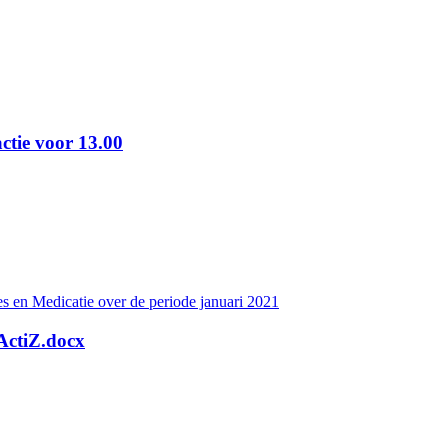
actie voor 13.00
s en Medicatie over de periode januari 2021
ActiZ.docx