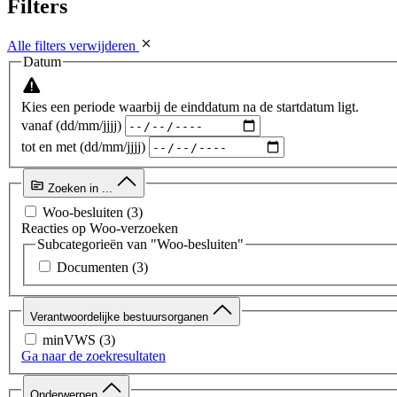
Filters
Alle filters verwijderen
Datum
Kies een periode waarbij de einddatum na de startdatum ligt.
vanaf (dd/mm/jjjj)
tot en met (dd/mm/jjjj)
Zoeken in ...
Woo-besluiten
(3)
Reacties op Woo-verzoeken
Subcategorieën van "Woo-besluiten"
Documenten
(3)
Verantwoordelijke bestuursorganen
minVWS
(3)
Ga naar de zoekresultaten
Onderwerpen