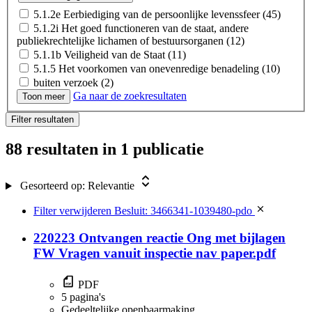
5.1.2e Eerbiediging van de persoonlijke levenssfeer
(45)
5.1.2i Het goed functioneren van de staat, andere
publiekrechtelijke lichamen of bestuursorganen
(12)
5.1.1b Veiligheid van de Staat
(11)
5.1.5 Het voorkomen van onevenredige benadeling
(10)
buiten verzoek
(2)
Ga naar de zoekresultaten
5.1.2c Opsporing en vervolging van strafbare feiten
(1)
Toon meer
Filter resultaten
88 resultaten
in 1 publicatie
Gesorteerd op:
Relevantie
Filter verwijderen
Besluit: 3466341-1039480-pdo
220223 Ontvangen reactie Ong met bijlagen
FW Vragen vanuit inspectie nav paper.pdf
PDF
5 pagina's
Gedeeltelijke openbaarmaking