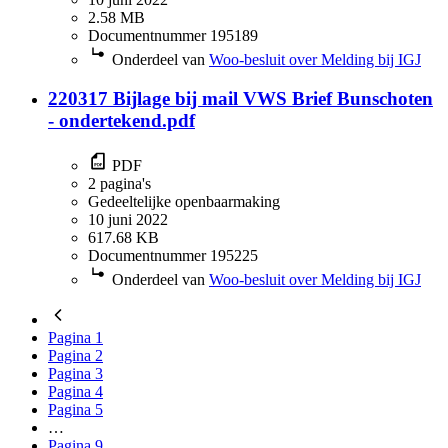
2.58 MB
Documentnummer 195189
Onderdeel van
Woo-besluit over Melding bij IGJ
220317 Bijlage bij mail VWS Brief Bunschoten
- ondertekend.pdf
PDF
2 pagina's
Gedeeltelijke openbaarmaking
10 juni 2022
617.68 KB
Documentnummer 195225
Onderdeel van
Woo-besluit over Melding bij IGJ
Pagina
1
Pagina
2
Pagina
3
Pagina
4
Pagina
5
…
Pagina
9