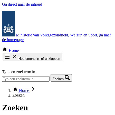
Ga direct naar de inhoud
Ministerie van Volksgezondheid, Welzijn en Sport
, ga naar
de homepage
Home
Hoofdmenu in- of uitklappen
Zoek door alle publicaties
Typ een zoekterm in
Thema COVID-19
Bekijk per bestuursorgaan
Zoeken
Home
Zoeken
Zoeken