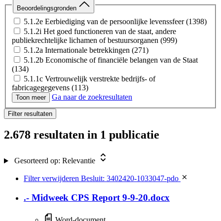
Beoordelingsgronden
5.1.2e Eerbiediging van de persoonlijke levenssfeer
(1398)
5.1.2i Het goed functioneren van de staat, andere
publiekrechtelijke lichamen of bestuursorganen
(999)
5.1.2a Internationale betrekkingen
(271)
5.1.2b Economische of financiële belangen van de Staat
(134)
5.1.1c Vertrouwelijk verstrekte bedrijfs- of
fabricagegegevens
(113)
Ga naar de zoekresultaten
5.1.2c Opsporing en vervolging van strafbare feiten
(53)
Toon meer
5.1.5 Het voorkomen van onevenredige benadeling
(44)
Filter resultaten
5.1.2h De beveiliging van personen of bedrijven en het
voorkomen van sabotage
(37)
2.678 resultaten
in 1 publicatie
5.1.2f Bescherming van andere dan vertrouwelijk aan de
overheid verstrekte concurrentiegevoelige bedrijfs- en
fabricagegevens
(34)
Gesorteerd op:
Relevantie
5.1.1d Bijzondere persoonsgegevens
(32)
buiten verzoek
(27)
Filter verwijderen
Besluit: 3402420-1033047-pdo
5.1.2d Inspectie, controle en toezicht van bestuursorganen
(16)
.- Midweek CPS Report 9-9-20.docx
5.1.1e Nationale identificatienummers
(7)
Word-document