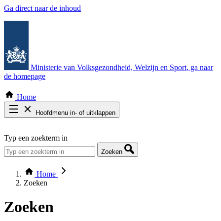
Ga direct naar de inhoud
Ministerie van Volksgezondheid, Welzijn en Sport
, ga naar
de homepage
Home
Hoofdmenu in- of uitklappen
Zoek door alle publicaties
Typ een zoekterm in
Thema COVID-19
Bekijk per bestuursorgaan
Zoeken
Home
Zoeken
Zoeken