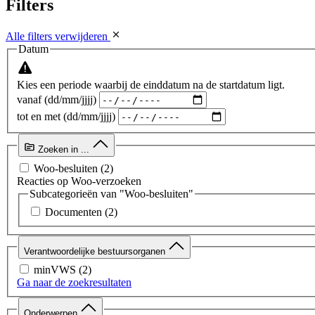
Filters
Alle filters verwijderen
Datum
Kies een periode waarbij de einddatum na de startdatum ligt.
vanaf (dd/mm/jjjj)
tot en met (dd/mm/jjjj)
Zoeken in ...
Woo-besluiten
(2)
Reacties op Woo-verzoeken
Subcategorieën van "Woo-besluiten"
Documenten
(2)
Verantwoordelijke bestuursorganen
minVWS
(2)
Ga naar de zoekresultaten
Onderwerpen