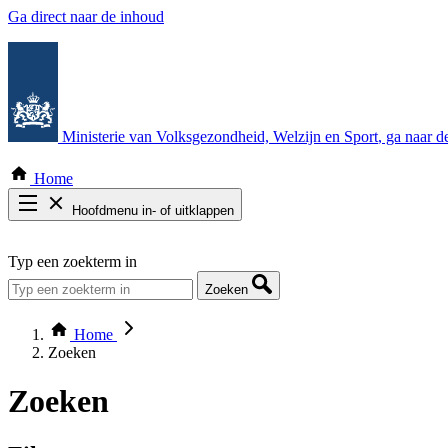
Ga direct naar de inhoud
Ministerie van Volksgezondheid, Welzijn en Sport
, ga naar 
Home
Hoofdmenu in- of uitklappen
Zoek door alle publicaties
Typ een zoekterm in
Thema COVID-19
Bekijk per bestuursorgaan
Zoeken
Home
Zoeken
Zoeken