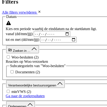
Filters
Alle filters verwijderen
Datum
Kies een periode waarbij de einddatum na de startdatum ligt.
vanaf (dd/mm/jjjj)
tot en met (dd/mm/jjjj)
Zoeken in ...
Woo-besluiten
(2)
Reacties op Woo-verzoeken
Subcategorieën van "Woo-besluiten"
Documenten
(2)
Verantwoordelijke bestuursorganen
minVWS
(2)
Ga naar de zoekresultaten
Onderwerpen