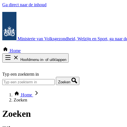
Ga direct naar de inhoud
Ministerie van Volksgezondheid, Welzijn en Sport
, ga naar 
Home
Hoofdmenu in- of uitklappen
Zoek door alle publicaties
Typ een zoekterm in
Thema COVID-19
Bekijk per bestuursorgaan
Zoeken
Home
Zoeken
Zoeken