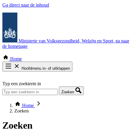
Ga direct naar de inhoud
Ministerie van Volksgezondheid, Welzijn en Sport
, ga naar
de homepage
Home
Hoofdmenu in- of uitklappen
Zoek door alle publicaties
Typ een zoekterm in
Thema COVID-19
Bekijk per bestuursorgaan
Zoeken
Home
Zoeken
Zoeken