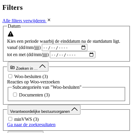
Filters
Alle filters verwijderen
Datum
Kies een periode waarbij de einddatum na de startdatum ligt.
vanaf (dd/mm/jjjj)
tot en met (dd/mm/jjjj)
Zoeken in ...
Woo-besluiten
(3)
Reacties op Woo-verzoeken
Subcategorieën van "Woo-besluiten"
Documenten
(3)
Verantwoordelijke bestuursorganen
minVWS
(3)
Ga naar de zoekresultaten