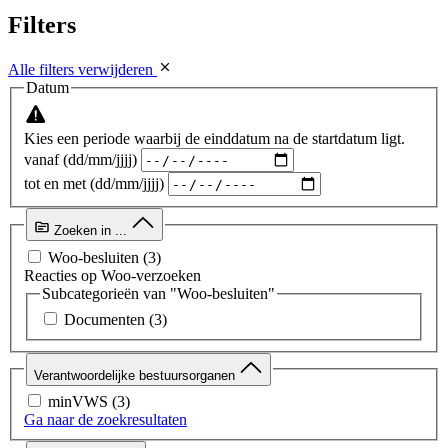
Filters
Alle filters verwijderen
Datum
Kies een periode waarbij de einddatum na de startdatum ligt.
vanaf (dd/mm/jjjj)
tot en met (dd/mm/jjjj)
Zoeken in ...
Woo-besluiten
(3)
Reacties op Woo-verzoeken
Subcategorieën van "Woo-besluiten"
Documenten
(3)
Verantwoordelijke bestuursorganen
minVWS
(3)
Ga naar de zoekresultaten