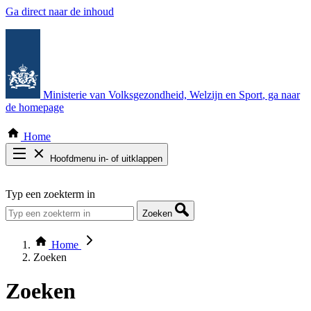
Ga direct naar de inhoud
Ministerie van Volksgezondheid, Welzijn en Sport
, ga naar
de homepage
Home
Hoofdmenu in- of uitklappen
Zoek door alle publicaties
Typ een zoekterm in
Thema COVID-19
Bekijk per bestuursorgaan
Zoeken
Home
Zoeken
Zoeken