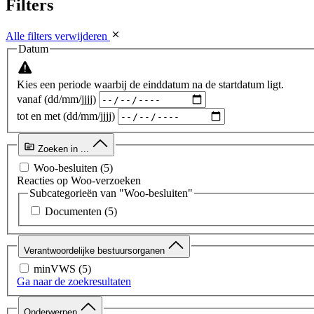
Filters
Alle filters verwijderen
Datum
Kies een periode waarbij de einddatum na de startdatum ligt.
vanaf (dd/mm/jjjj)
tot en met (dd/mm/jjjj)
Zoeken in ...
Woo-besluiten
(5)
Reacties op Woo-verzoeken
Subcategorieën van "Woo-besluiten"
Documenten
(5)
Verantwoordelijke bestuursorganen
minVWS
(5)
Ga naar de zoekresultaten
Onderwerpen