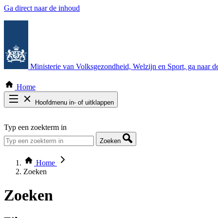
Ga direct naar de inhoud
Ministerie van Volksgezondheid, Welzijn en Sport
, ga naar 
Home
Hoofdmenu in- of uitklappen
Zoek door alle publicaties
Typ een zoekterm in
Thema COVID-19
Bekijk per bestuursorgaan
Zoeken
Home
Zoeken
Zoeken