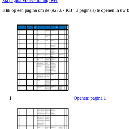
Sla pagina-voorvertoning over
Klik op een pagina om de (927.67 KB - 3 pagina's) te openen in uw 
Openen: pagina 1