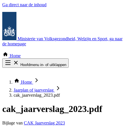
Ga direct naar de inhoud
Ministerie van Volksgezondheid, Welzijn en Sport
, ga naar
de homepage
Home
Hoofdmenu in- of uitklappen
Zoek door alle publicaties
Thema COVID-19
Home
Bekijk per bestuursorgaan
Jaarplan of jaarverslag
cak_jaarverslag_2023.pdf
cak_jaarverslag_2023.pdf
Bijlage van
CAK Jaarverslag 2023