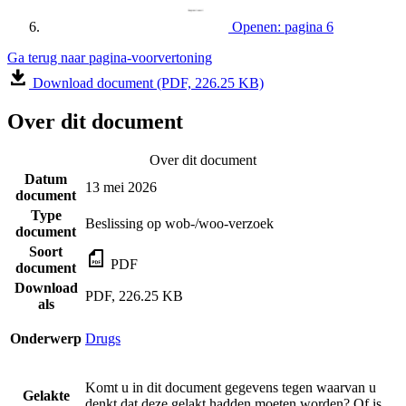
Openen: pagina 6
Ga terug naar pagina-voorvertoning
Download document (PDF, 226.25 KB)
Over dit document
Over dit document
Datum
13 mei 2026
document
Type
Beslissing op wob-/woo-verzoek
document
Soort
PDF
document
Download
PDF, 226.25 KB
als
Onderwerp
Drugs
Komt u in dit document gegevens tegen waarvan u
Gelakte
denkt dat deze gelakt hadden moeten worden? Of is