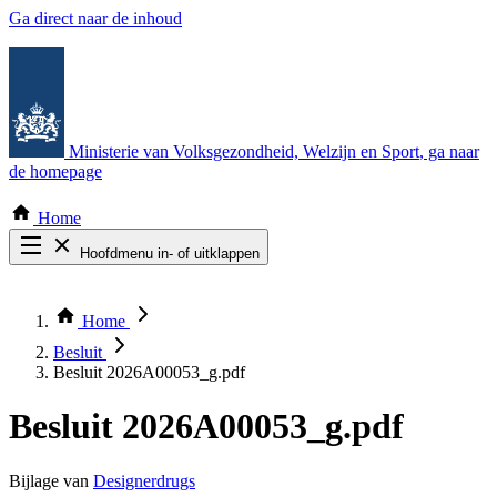
Ga direct naar de inhoud
Ministerie van Volksgezondheid, Welzijn en Sport
, ga naar
de homepage
Home
Hoofdmenu in- of uitklappen
Zoek door alle publicaties
Thema COVID-19
Home
Bekijk per bestuursorgaan
Besluit
Besluit 2026A00053_g.pdf
Besluit 2026A00053_g.pdf
Bijlage van
Designerdrugs