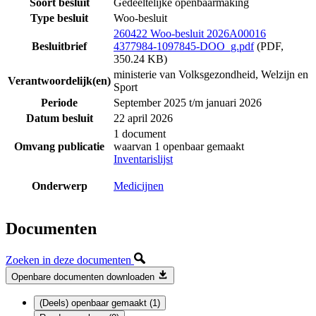
Soort besluit
Gedeeltelijke openbaarmaking
Type besluit
Woo-besluit
260422 Woo-besluit 2026A00016
Besluitbrief
4377984-1097845-DOO_g.pdf
(PDF,
350.24 KB)
ministerie van Volksgezondheid, Welzijn en
Verantwoordelijk(en)
Sport
Periode
September 2025 t/m januari 2026
Datum besluit
22 april 2026
1 document
Omvang publicatie
waarvan 1 openbaar gemaakt
Inventarislijst
Onderwerp
Medicijnen
Documenten
Zoeken in deze documenten
Openbare documenten downloaden
(Deels) openbaar gemaakt (1)