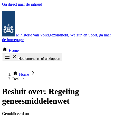
Ga direct naar de inhoud
Ministerie van Volksgezondheid, Welzijn en Sport
, ga naar
de homepage
Home
Hoofdmenu in- of uitklappen
Zoek door alle publicaties
Thema COVID-19
Home
Bekijk per bestuursorgaan
Besluit
Besluit over:
Regeling
geneesmiddelenwet
Gepubliceerd op