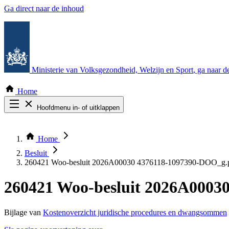
Ga direct naar de inhoud
Ministerie van Volksgezondheid, Welzijn en Sport
, ga naar 
Home
Hoofdmenu in- of uitklappen
Zoek door alle publicaties
Thema COVID-19
Home
Bekijk per bestuursorgaan
Besluit
260421 Woo-besluit 2026A00030 4376118-1097390-DOO_g.
260421 Woo-besluit 2026A0003
Bijlage van
Kostenoverzicht juridische procedures en dwangsommen