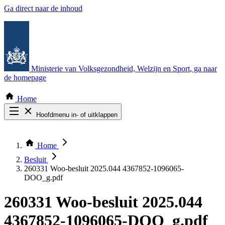
Ga direct naar de inhoud
Ministerie van Volksgezondheid, Welzijn en Sport
, ga naar
de homepage
Home
Hoofdmenu in- of uitklappen
Zoek door alle publicaties
Thema COVID-19
Home
Bekijk per bestuursorgaan
Besluit
260331 Woo-besluit 2025.044 4367852-1096065-
DOO_g.pdf
260331 Woo-besluit 2025.044
4367852-1096065-DOO_g.pdf