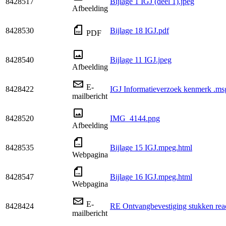
8428517
Bijlage 1 IGJ (deel 1).jpeg
Afbeelding
8428530
Bijlage 18 IGJ.pdf
PDF
8428540
Bijlage 11 IGJ.jpeg
Afbeelding
E-
8428422
IGJ Informatieverzoek kenmerk .ms
mailbericht
8428520
IMG_4144.png
Afbeelding
8428535
Bijlage 15 IGJ.mpeg.html
Webpagina
8428547
Bijlage 16 IGJ.mpeg.html
Webpagina
E-
8428424
RE Ontvangbevestiging stukken rea
mailbericht