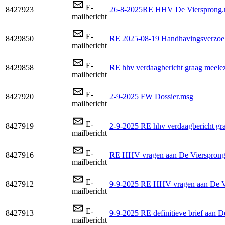
E-
8427923
26-8-2025RE HHV De Viersprong
mailbericht
E-
8429850
RE 2025-08-19 Handhavingsverzoek 
mailbericht
E-
8429858
RE hhv verdaagbericht graag meele
mailbericht
E-
8427920
2-9-2025 FW Dossier.msg
mailbericht
E-
8427919
2-9-2025 RE hhv verdaagbericht gr
mailbericht
E-
8427916
RE HHV vragen aan De Vierspron
mailbericht
E-
8427912
9-9-2025 RE HHV vragen aan De V
mailbericht
E-
8427913
9-9-2025 RE definitieve brief aan 
mailbericht