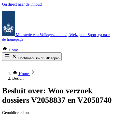
Ga direct naar de inhoud
Ministerie van Volksgezondheid, Welzijn en Sport
, ga naar
de homepage
Home
Hoofdmenu in- of uitklappen
Zoek door alle publicaties
Thema COVID-19
Home
Bekijk per bestuursorgaan
Besluit
Besluit over:
Woo verzoek
dossiers V2058837 en V2058740
Gepubliceerd op