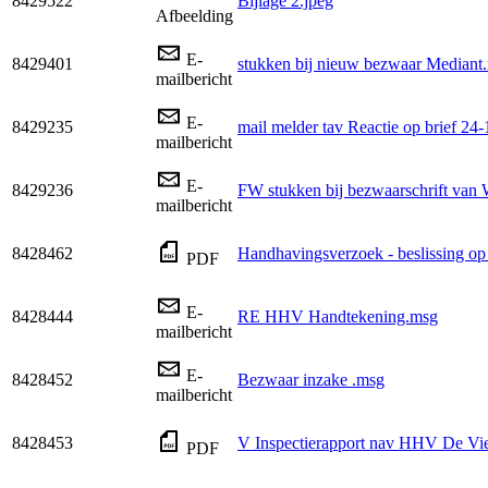
8429522
Bijlage 2.jpeg
Afbeelding
E-
8429401
stukken bij nieuw bezwaar Mediant
mailbericht
E-
8429235
mail melder tav Reactie op brief 24
mailbericht
E-
8429236
FW stukken bij bezwaarschrift v
mailbericht
8428462
Handhavingsverzoek - beslissing op
PDF
E-
8428444
RE HHV Handtekening.msg
mailbericht
E-
8428452
Bezwaar inzake .msg
mailbericht
8428453
V Inspectierapport nav HHV De Vie
PDF