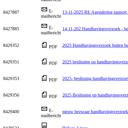
E-
8427887
13-11-2025 RE Agendering rapport
mailbericht
E-
8427885
14-11-202 Handhavingsverzoek - bes
mailbericht
8429352
2025 Handhavingsverzoek buiten beh
PDF
8429351
2025 beslissing op handhavingsver
PDF
8429353
2025- beslissing handhavingsverzoe
PDF
8429356
2025 Beslissing op handhavingsve
PDF
E-
8429400
nieuw bezwaar handhavingsverzoe
mailbericht