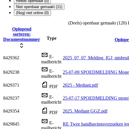
Reeds openbaar (0)
Niet openbaar gemaakt (11)
(Nog) niet online (0)
(Deels) openbaar gemaakt (120)
Oplopend
sorteren:
Type
Documentnummer
Oplope
E-
8429362
2025_07_07_Melding_IGJ_misbrui
mailbericht
E-
8429238
25-07-09 SPOEDMELDING Mogelijk
mailbericht
8429371
2025 - Mediant.pdf
PDF
E-
8429237
25-07-17 SPOEDMELDING mogelij
mailbericht
8429354
2025. Mediant GGZ.pdf
PDF
E-
8429845
RE Twee handhavingsverzoeken je
mailbericht