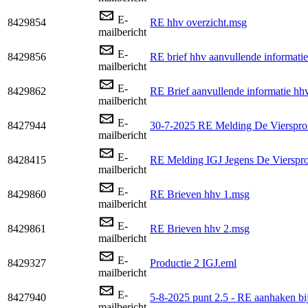
E-
8429854
RE hhv overzicht.msg
mailbericht
E-
8429856
RE brief hhv aanvullende informati
mailbericht
E-
8429862
RE Brief aanvullende informati
mailbericht
E-
8427944
30-7-2025 RE Melding De Vierspro
mailbericht
E-
8428415
RE Melding IGJ Jegens De Vierspr
mailbericht
E-
8429860
RE Brieven hhv 1.msg
mailbericht
E-
8429861
RE Brieven hhv 2.msg
mailbericht
E-
8429327
Productie 2 IGJ.eml
mailbericht
E-
8427940
5-8-2025 punt 2.5 - RE aanhaken b
mailbericht