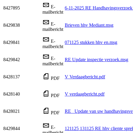
E-
8427895
6-11-2025 RE Handhavingsverzoek - b
mailbericht
E-
8429838
Brieven hhv Mediant.msg
mailbericht
E-
8429841
071125 stukken hhv en.msg
mailbericht
E-
8429842
RE Update inspectie verzoek.msg
mailbericht
8428137
V Verdaagbericht.pdf
PDF
8428140
V verdaagbericht.pdf
PDF
8428021
RE_ Update van uw handhavingsve
PDF
E-
8429844
121125 131125 RE hhv cliente spr
mailbericht