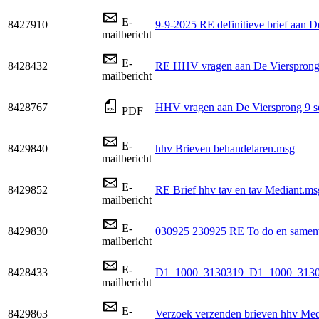
E-
8427910
9-9-2025 RE definitieve brief aan 
mailbericht
E-
8428432
RE HHV vragen aan De Vierspron
mailbericht
8428767
HHV vragen aan De Viersprong 9 s
PDF
E-
8429840
hhv Brieven behandelaren.msg
mailbericht
E-
8429852
RE Brief hhv tav en tav Mediant.ms
mailbericht
E-
8429830
030925 230925 RE To do en samenvat
mailbericht
E-
8428433
D1_1000_3130319_D1_1000_3130
mailbericht
E-
8429863
Verzoek verzenden brieven hhv Me