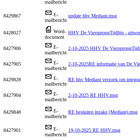
mailbericht
E-
8429867
update hhv Mediant.msg
mailbericht
Word-
8428027
HHV De ViersprongTijdlijn - uitwer
document
E-
8427906
2-10-2025 HHV De ViersprongTijdli
mailbericht
E-
8427905
2-10-2025RE informatie van De Vie
mailbericht
E-
8429828
RE hhv Mediant verzoek om integraa
mailbericht
E-
8427904
2-10-2025 RE HHV.msg
mailbericht
E-
8429848
RE besluiten inzake (Mediant).msg
mailbericht
E-
8427901
19-10-2025 RE HHV.msg
mailbericht