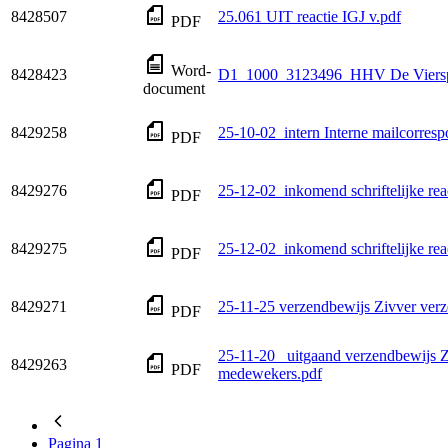
8428507
25.061 UIT reactie IGJ v.pdf
PDF
Word-
8428423
D1_1000_3123496_HHV De Viersp
document
8429258
25-10-02_intern Interne mailcorresp
PDF
8429276
25-12-02_inkomend schriftelijke reac
PDF
8429275
25-12-02_inkomend schriftelijke rea
PDF
8429271
25-11-25 verzendbewijs Zivver verz
PDF
25-11-20 _uitgaand verzendbewijs Z
8429263
PDF
medewekers.pdf
Pagina
1