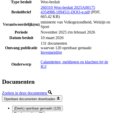
Type besluit
Woo-besluit
260310 Woo-besluit 2025A00175
Besluitbrief
4354988-1094511-DOO-g.pdf
(PDF,
665.42 KB)
ministerie van Volksgezondheid, Welzijn en
Verantwoordelijk(en)
Sport
Periode
November 2025 t/m februari 2026
Datum besluit
10 maart 2026
131 documenten
Omvang publicatie
waarvan 120 openbaar gemaakt
Inventarislijst
Calamiteiten, meldingen en klachten bij de
Onderwerp
IGJ
Documenten
Zoeken in deze documenten
Openbare documenten downloaden
(Deels) openbaar gemaakt (120)