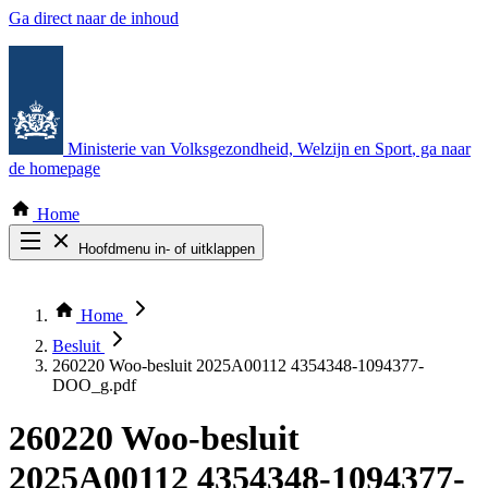
Ga direct naar de inhoud
Ministerie van Volksgezondheid, Welzijn en Sport
, ga naar
de homepage
Home
Hoofdmenu in- of uitklappen
Zoek door alle publicaties
Thema COVID-19
Home
Bekijk per bestuursorgaan
Besluit
260220 Woo-besluit 2025A00112 4354348-1094377-
DOO_g.pdf
260220 Woo-besluit
2025A00112 4354348-1094377-