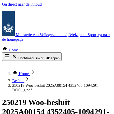
Ga direct naar de inhoud
Ministerie van Volksgezondheid, Welzijn en Sport
, ga naar
de homepage
Home
Hoofdmenu in- of uitklappen
Zoek door alle publicaties
Thema COVID-19
Home
Bekijk per bestuursorgaan
Besluit
250219 Woo-besluit 2025A00154 4352405-1094291-
DOO_g.pdf
250219 Woo-besluit
2025A00154 4352405-1094291-