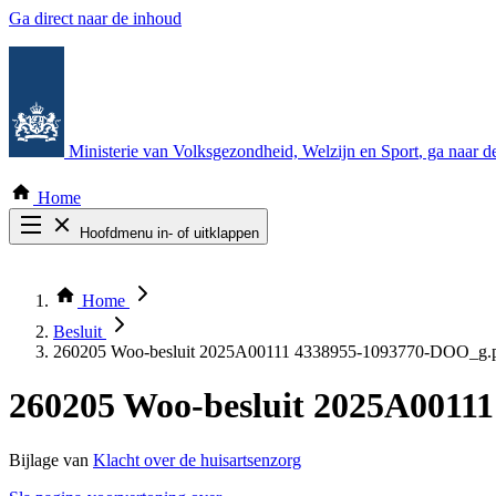
Ga direct naar de inhoud
Ministerie van Volksgezondheid, Welzijn en Sport
, ga naar 
Home
Hoofdmenu in- of uitklappen
Zoek door alle publicaties
Thema COVID-19
Home
Bekijk per bestuursorgaan
Besluit
260205 Woo-besluit 2025A00111 4338955-1093770-DOO_g.
260205 Woo-besluit 2025A0011
Bijlage van
Klacht over de huisartsenzorg