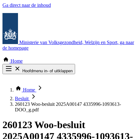
Ga direct naar de inhoud
Ministerie van Volksgezondheid, Welzijn en Sport
, ga naar
de homepage
Home
Hoofdmenu in- of uitklappen
Zoek door alle publicaties
Thema COVID-19
Home
Bekijk per bestuursorgaan
Besluit
260123 Woo-besluit 2025A00147 4335996-1093613-
DOO_g.pdf
260123 Woo-besluit
2025A00147 4335996-1093613-