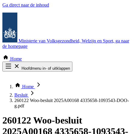
Ga direct naar de inhoud
Ministerie van Volksgezondheid, Welzijn en Sport
, ga naar
de homepage
Home
Hoofdmenu in- of uitklappen
Zoek door alle publicaties
Thema COVID-19
Home
Bekijk per bestuursorgaan
Besluit
260122 Woo-besluit 2025A00168 4335658-1093543-DOO-
g.pdf
260122 Woo-besluit
2025A00168 4335658-1093543-