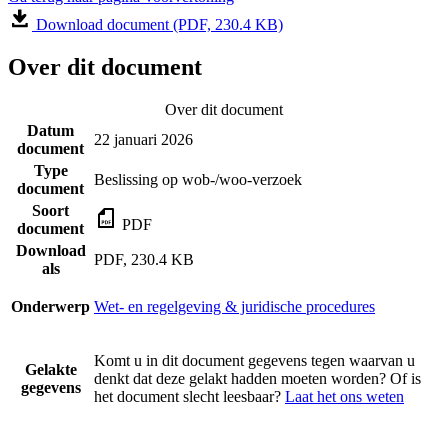
Download document (PDF, 230.4 KB)
Over dit document
Over dit document
Datum
22 januari 2026
document
Type
Beslissing op wob-/woo-verzoek
document
Soort
PDF
document
Download
PDF, 230.4 KB
als
Onderwerp
Wet- en regelgeving & juridische procedures
Komt u in dit document gegevens tegen waarvan u
Gelakte
denkt dat deze gelakt hadden moeten worden? Of is
gegevens
het document slecht leesbaar?
Laat het ons weten