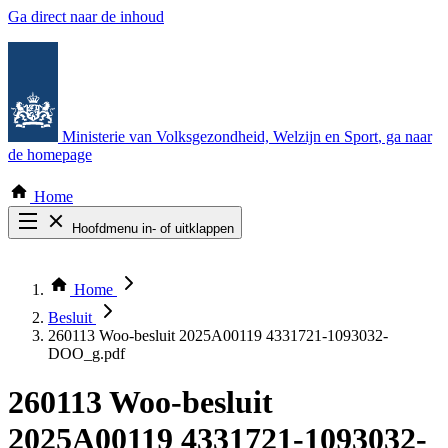
Ga direct naar de inhoud
Ministerie van Volksgezondheid, Welzijn en Sport
, ga naar
de homepage
Home
Hoofdmenu in- of uitklappen
Zoek door alle publicaties
Thema COVID-19
Home
Bekijk per bestuursorgaan
Besluit
260113 Woo-besluit 2025A00119 4331721-1093032-
DOO_g.pdf
260113 Woo-besluit
2025A00119 4331721-1093032-