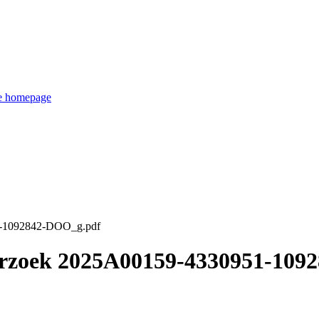
de homepage
1-1092842-DOO_g.pdf
verzoek 2025A00159-4330951-10