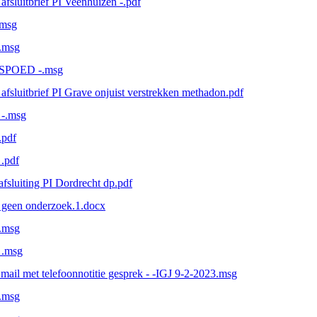
 afsluitbrief PI Veenhuizen -.pdf
-msg
.msg
-SPOED -.msg
 afsluitbrief PI Grave onjuist verstrekken methadon.pdf
 -.msg
.pdf
 .pdf
afsluiting PI Dordrecht dp.pdf
 geen onderzoek.1.docx
.msg
 .msg
mail met telefoonnotitie gesprek - -IGJ 9-2-2023.msg
.msg