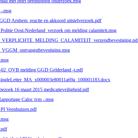
mail met brief beëindiging onderzoek.msg
 -.msg
GGD Arnhem_reactie en akkoord uitstelverzoek.pdf
 Politie Oost-Nederland_verzoek om melding calamiteit.msg
-_VERPLICHTE_MELDING_CALAMITEIT_verzendbevestiging.pd
-_VGGM_ontvangstbevestiging.msg
.msg
--02_OVB melding GGD Gelderland -t.pdf
SingleLetter_MA_x000003e80011a69a_100001183.docx
bezoek 16 maart 2015 medicatieveiligheid.pdf
apportage Caloc ivm -.msg
 PI Veenhuizen.pdf
.msg
.pdf