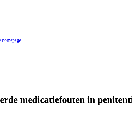
de homepage
rde medicatiefouten in penitenti