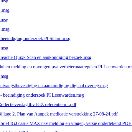
.msg
 .msg
.msg
 .msg
 beeindiging onderzoek PI Sittard.msg
.msg
 reactie Quixk Scan en aankondiging bezoek.msg
luiten melding en opvragen pva verbetermaatregelen PI Leeuwarden.m
 msg
ntvangstbevestiging en aankondiging digitaal overleg.msg
- beeindiging onderzoek PI Leeuwarden.msg
eflectieverslag tbv IGZ referentienr -.pdf
ijlage 2. Plan van Aanpak medicatie verstrekking 27-08-24.pdf
 brief IGJ casus MAZ nav melding en vragen, versie ondertekend PDF