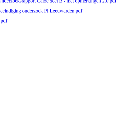
nderzoeksrapport Caloc deel B - met opmerkingen 2.0.pdf
eeindiging onderzoek PI Leeuwarden.pdf
.pdf