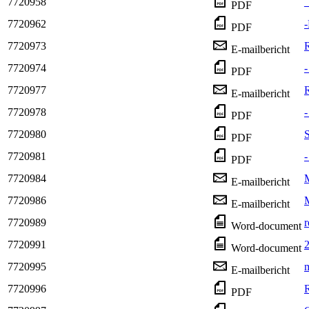
7720958
_
PDF
7720962
-
PDF
7720973
R
E-mailbericht
7720974
-
PDF
7720977
R
E-mailbericht
7720978
-
PDF
7720980
S
PDF
7720981
-
PDF
7720984
M
E-mailbericht
7720986
M
E-mailbericht
7720989
r
Word-document
7720991
Word-document
7720995
m
E-mailbericht
7720996
R
PDF