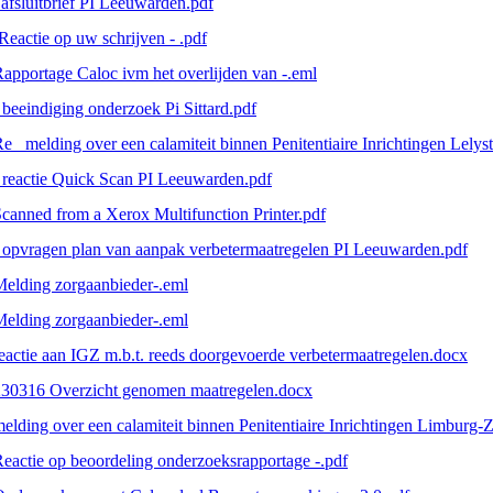
afsluitbrief PI Leeuwarden.pdf
Reactie op uw schrijven - .pdf
apportage Caloc ivm het overlijden van -.eml
 beeindiging onderzoek Pi Sittard.pdf
e_ melding over een calamiteit binnen Penitentiaire Inrichtingen Le
 reactie Quick Scan PI Leeuwarden.pdf
canned from a Xerox Multifunction Printer.pdf
 opvragen plan van aanpak verbetermaatregelen PI Leeuwarden.pdf
elding zorgaanbieder-.eml
elding zorgaanbieder-.eml
eactie aan IGZ m.b.t. reeds doorgevoerde verbetermaatregelen.docx
230316 Overzicht genomen maatregelen.docx
elding over een calamiteit binnen Penitentiaire Inrichtingen Limbur
eactie op beoordeling onderzoeksrapportage -.pdf