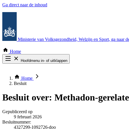
Ga direct naar de inhoud
Ministerie van Volksgezondheid, Welzijn en Sport
, ga naar 
Home
Hoofdmenu in- of uitklappen
Zoek door alle publicaties
Thema COVID-19
Home
Bekijk per bestuursorgaan
Besluit
Besluit over:
Methadon-gerelatee
Gepubliceerd op
9 februari 2026
Besluitnummer:
4327299-1092726-doo